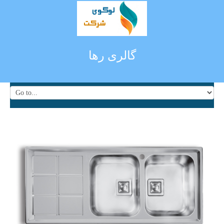
گالری رها