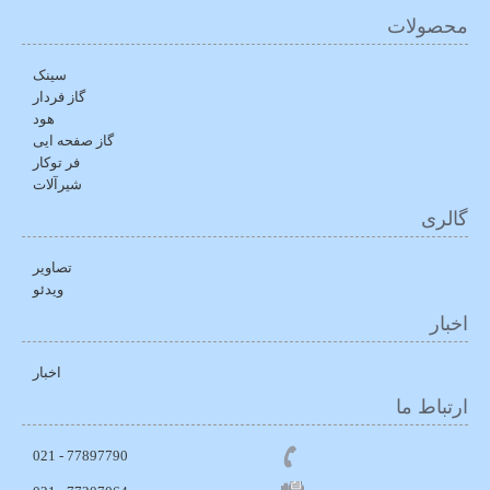
محصولات
سینک
گاز فردار
هود
گاز صفحه ایی
فر توکار
شیرآلات
گالری
تصاویر
ویدئو
اخبار
اخبار
ارتباط ما
77897790 - 021