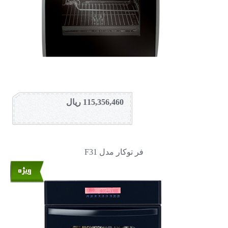
115,356,460 ریال
فر توکار مدل F31