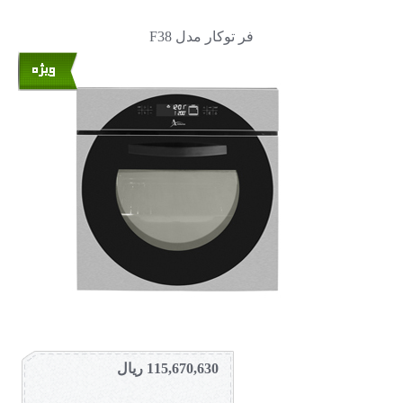
فر توکار مدل F38
115,670,630 ریال