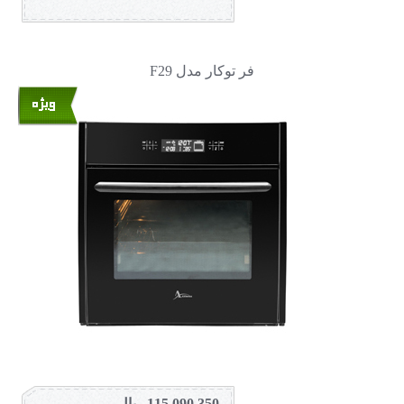
فر توکار مدل F29
115,090,350 ریال