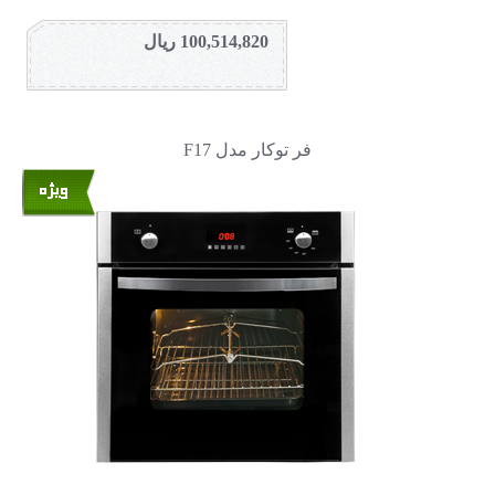
100,514,820 ریال
فر توکار مدل F17