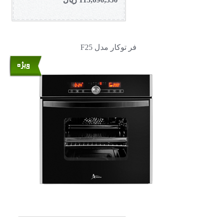
فر توکار مدل F25