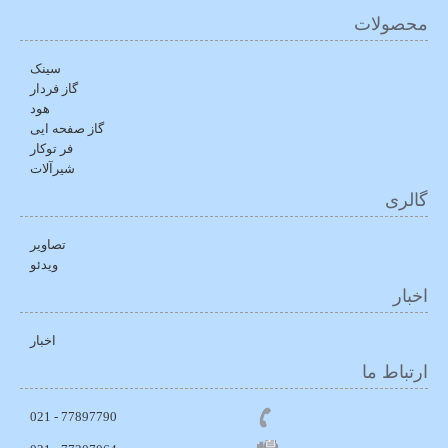
محصولات
سینک
گاز فردار
هود
گاز صفحه ایی
فر توکار
شیرآلات
گالری
تصاویر
ویدئو
اخبار
اخبار
ارتباط ما
77897790 - 021