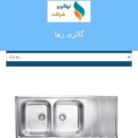
گالری رها