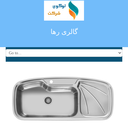
گالری رها