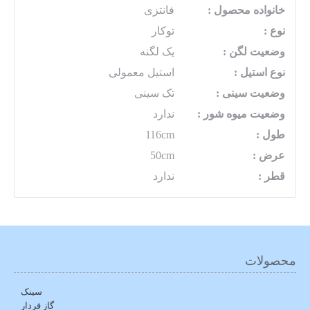
خانواده محصول :
فانتزی
نوع :
توکار
وضعیت لگن :
یک لگنه
نوع استیل :
استیل معمولی
وضعیت سینی :
تک سینی
وضعیت میوه شور :
ندارد
طول :
116cm
عرض :
50cm
قطر :
ندارد
محصولات
سینک
گاز فردار