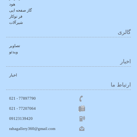
هود
گاز صفحه ایی
فر توکار
شیرآلات
گالری
تصاویر
ویدئو
اخبار
اخبار
ارتباط ما
77897790 - 021
021 - 77207064
09123139420
rahagallery360@gmail.com