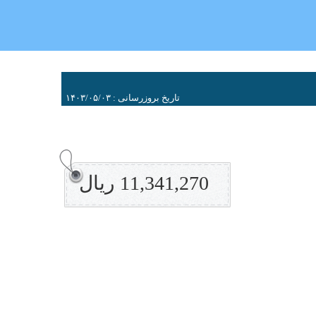
تاریخ بروزرسانی : ۱۴۰۳/۰۵/۰۳
11,341,270 ریال