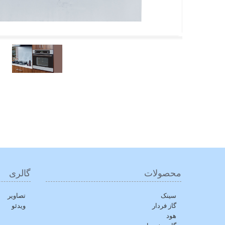
محصولات
گالری
سینک
تصاویر
گاز فردار
ویدئو
هود