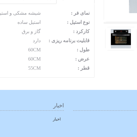
نمای فر :
شیشه مشکی و استی
نوع استیل :
استیل ساده
کارکرد :
گاز و برق
قابلیت برنامه ریزی :
دارد
طول :
60CM
عرض :
60CM
قطر :
55CM
اخبار
اخبار