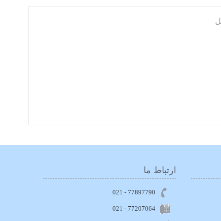
ل
ارتباط ما
77897790 - 021
021 - 77207064