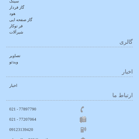
سینک
گاز فردار
هود
گاز صفحه ایی
فر توکار
شیرآلات
گالری
تصاویر
ویدئو
اخبار
اخبار
ارتباط ما
77897790 - 021
021 - 77207064
09123139420