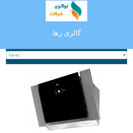
گالری رها