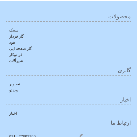
محصولات
سینک
گاز فردار
هود
گاز صفحه ایی
فر توکار
شیرآلات
گالری
تصاویر
ویدئو
اخبار
اخبار
ارتباط ما
77897790 - 021