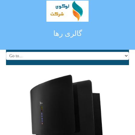
گالری رها