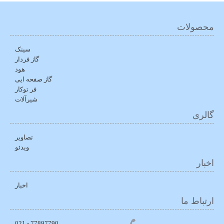
محصولات
سینک
گاز فردار
هود
گاز صفحه ایی
فر توکار
شیرآلات
گالری
تصاویر
ویدئو
اخبار
اخبار
ارتباط ما
77897790 - 021