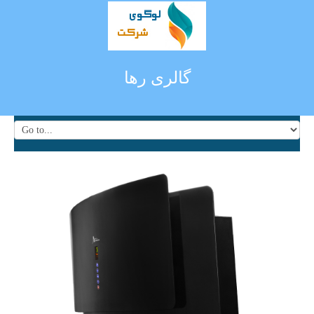
گالری رها