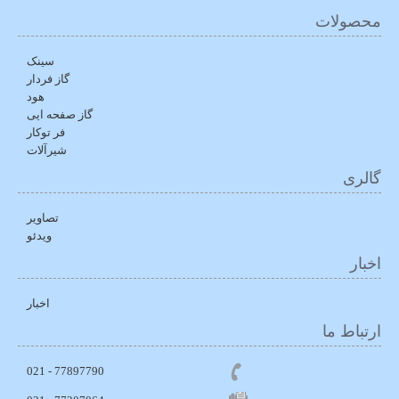
محصولات
سینک
گاز فردار
هود
گاز صفحه ایی
فر توکار
شیرآلات
گالری
تصاویر
ویدئو
اخبار
اخبار
ارتباط ما
77897790 - 021