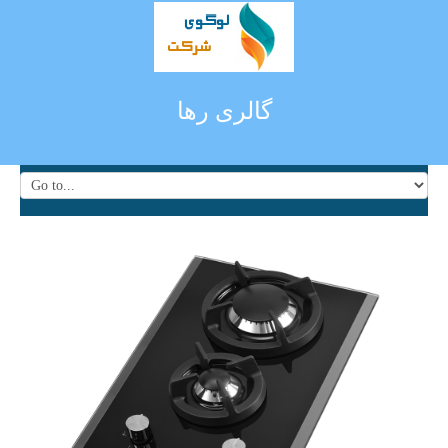
گالری رها