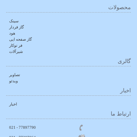
محصولات
سینک
گاز فردار
هود
گاز صفحه ایی
فر توکار
شیرآلات
گالری
تصاویر
ویدئو
اخبار
اخبار
ارتباط ما
77897790 - 021