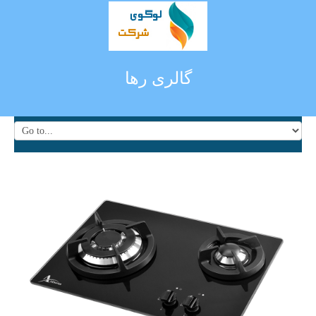
گالری رها