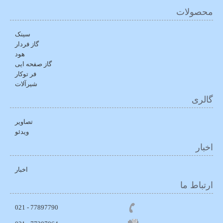
محصولات
سینک
گاز فردار
هود
گاز صفحه ایی
فر توکار
شیرآلات
گالری
تصاویر
ویدئو
اخبار
اخبار
ارتباط ما
77897790 - 021