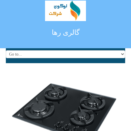
گالری رها