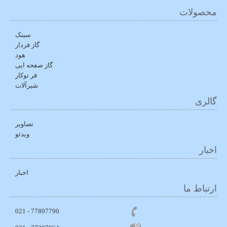
محصولات
سینک
گاز فردار
هود
گاز صفحه ایی
فر توکار
شیرآلات
گالری
تصاویر
ویدئو
اخبار
اخبار
ارتباط ما
77897790 - 021