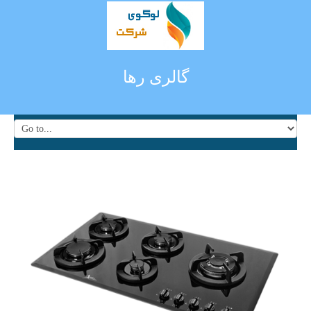
گالری رها